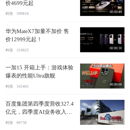
价4699元起
00:00:49
科技
599818
华为MateX7加量不加价 售
价12999元起！
00:00:30
科技
316825
一加15 开箱上手：游戏体验
爆表的性能Ultra旗舰
00:00:00
科技
165465
百度集团第四季度营收327.4
亿元，四季度AI业务收入占
比43%
00:00:11
科技
99738