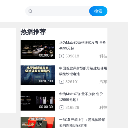
热播推荐
华为Mate80系列正式发布 售价
4699元起
00:00:49
599818
科技
中国首艘弹射型航母福建舰使用
磷酸铁锂电池
00:01:00
326101
汽车
华为MateX7加量不加价 售价
12999元起！
00:00:30
316826
科技
一加15 开箱上手：游戏体验爆
表的性能Ultra旗舰