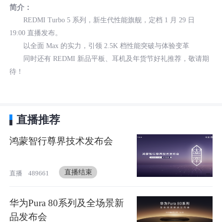
简介：
REDMI Turbo 5 系列，新生代性能旗舰，定档 1 月 29 日
19:00 直播发布。
以全面 Max 的实力，引领 2.5K 档性能突破与体验变革
同时还有 REDMI 新品平板、耳机及年货节好礼推荐，敬请期
待！
直播推荐
鸿蒙智行尊界技术发布会
直播结束
直播
489661
华为Pura 80系列及全场景新
品发布会