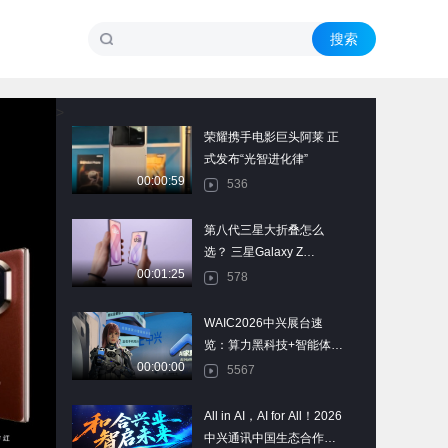
>
荣耀携手电影巨头阿莱 正
式发布“光智进化律”
00:00:59
536
第八代三星大折叠怎么
选？ 三星Galaxy Z
00:01:25
Fold8/Fold8 Ultra上手体验
578
WAIC2026中兴展台速
览：算力黑科技+智能体手
00:00:00
机+机器人全打卡
5567
All in AI，AI for All！2026
中兴通讯中国生态合作伙