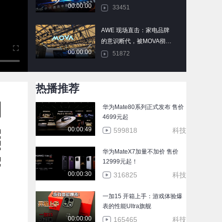
00:00:00
伴大会在北京启幕
33451
AWE 现场直击：家电品牌
的意识断代，被MOVA彻底
00:00:00
拉开了
51872
SpaceX将秘密提交IPO申
热播推荐
请 曝估值或超1.75万亿美
00:00:14
元
85420
华为Mate80系列正式发布 售价
4699元起
苹果将于下周发布 iPad 12
00:00:49
599818
科技
平板
00:00:12
64378
华为MateX7加量不加价 售价
12999元起！
百度集团第四季度营收
00:00:30
316825
科技
327.4亿元，四季度AI业务
00:00:11
收入占比43%
99738
一加15 开箱上手：游戏体验爆
表的性能Ultra旗舰
荣耀Magic8 RSR保时捷设
00:00:00
165465
科技