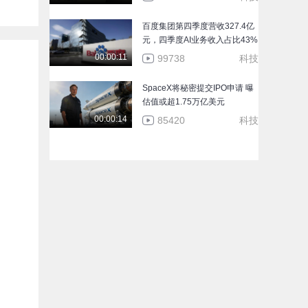
计上手体验：重新定义超
00:03:15
旗舰
62734
百度集团第四季度营收327.4亿
元，四季度AI业务收入占比43%
华为MateX7加量不加价 售
00:00:11
99738
科技
价12999元起！
00:00:30
316825
SpaceX将秘密提交IPO申请 曝
估值或超1.75万亿美元
00:00:14
85420
科技