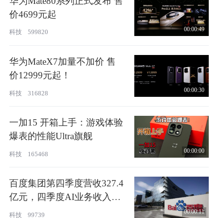
华为Mate80系列正式发布 售
价4699元起
00:00:49
科技
599820
华为MateX7加量不加价 售
价12999元起！
00:00:30
科技
316828
一加15 开箱上手：游戏体验
爆表的性能Ultra旗舰
00:00:00
科技
165468
百度集团第四季度营收327.4
亿元，四季度AI业务收入占
比43%
00:00:11
科技
99739