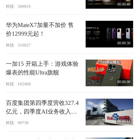
00:00:49
科技
599819
华为MateX7加量不加价 售
价12999元起！
00:00:30
科技
316827
一加15 开箱上手：游戏体验
爆表的性能Ultra旗舰
00:00:00
科技
165466
百度集团第四季度营收327.4
亿元，四季度AI业务收入占
比43%
00:00:11
科技
99738