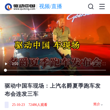
视频/直播
驱动中国车现场：上汽名爵夏季跑车发
布会连发三车
简介
25-10-23
72486人观看