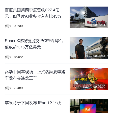
百度集团第四季度营收327.4亿
元，四季度AI业务收入占比43%
00:00:11
科技
99739
SpaceX将秘密提交IPO申请 曝估
值或超1.75万亿美元
00:00:14
科技
85422
驱动中国车现场：上汽名爵夏季跑
车发布会连发三车
00:00:00
科技
72489
苹果将于下周发布 iPad 12 平板