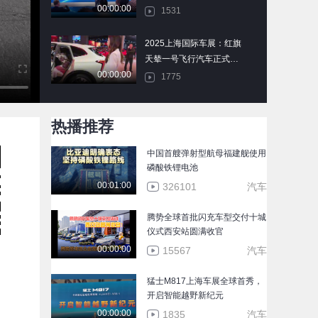
00:00:00
更奢华为方向
1531
2025上海国际车展：红旗
天辇一号飞行汽车正式亮
00:00:00
相
1775
2025上海车展：新款哈佛
热播推荐
H6，欧拉好猫新色版闪耀
00:00:00
全场
1737
中国首艘弹射型航母福建舰使用
磷酸铁锂电池
2025上海车展：比亚迪仰
00:01:00
326101
汽车
望展台被挤爆！U8L成为
00:00:00
全场焦点
1520
腾势全球首批闪充车型交付十城
仪式西安站圆满收官
探展深蓝汽车展台：深蓝
00:00:00
15567
汽车
S09究竟有多能装？
00:00:00
1397
猛士M817上海车展全球首秀，
开启智能越野新纪元
比亚迪自动泊车都有哪些
00:00:00
1835
汽车