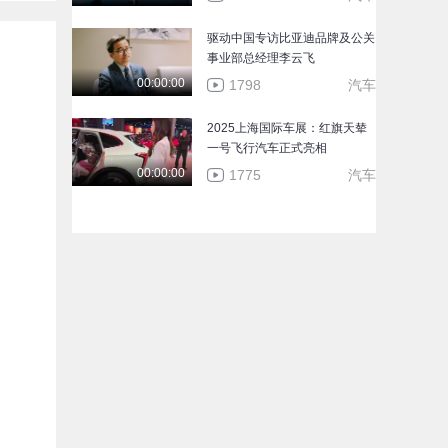
黑科技？带你体验不一样
00:00:00
的比亚迪智能化技术
1767
驱动中国专访比亚迪品牌及公关
事业部总经理李云飞
性能媲美豹5，舒适比肩理
00:00:00
1798
汽车
想L7 一辆深蓝G318=买两
00:00:00
辆SUV？
1700
2025上海国际车展：红旗天辇
一号飞行汽车正式亮相
00:00:00
1775
汽车