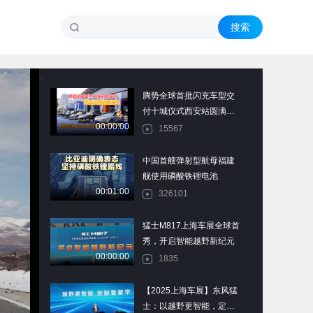
>
腾势全球首批闪充车型交
付十城仪式西安站圆满收
00:00:00
官
15567
中国首艘弹射型航母福建
舰使用磷酸铁锂电池
00:01:00
326101
猛士M817上海车展全球首
秀，开启智能越野新纪元
00:00:00
1835
【2025上海车展】东风猛
士：以越野更智能，定制